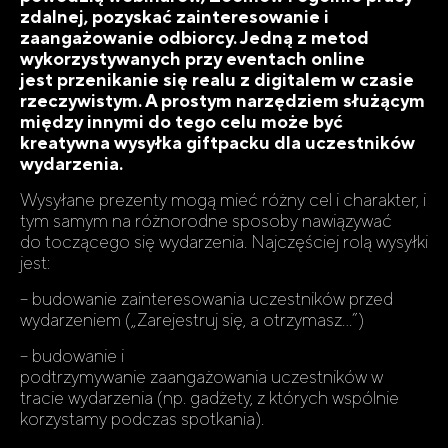
zdalnej, pozyskać zainteresowanie i
zaangażowanie odbiorcy. Jedną z metod
wykorzystywanych przy eventach online
jest przenikanie się realu z digitalem w czasie
rzeczywistym. A prostym narzędziem służącym
między innymi do tego celu może być
kreatywna wysyłka giftpacku dla uczestników
wydarzenia.
Wysyłane prezenty mogą mieć różny cel i charakter, i
tym samym na różnorodne sposoby nawiązywać
do toczącego się wydarzenia. Najczęściej rolą wysyłki
jest:
– budowanie zainteresowania uczestników przed
wydarzeniem („Zarejestruj się, a otrzymasz…”)
– budowanie i
podtrzymywanie zaangażowania uczestników w
tracie wydarzenia (np. gadżety, z których wspólnie
korzystamy podczas spotkania).