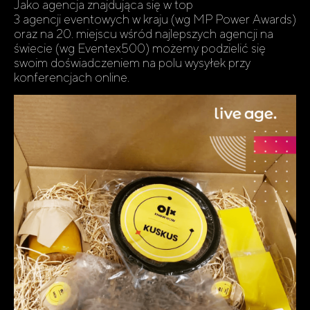
Jako agencja znajdująca się w top
3 agencji eventowych w kraju (wg MP Power Awards)
oraz na 20. miejscu wśród najlepszych agencji na
świecie (wg Eventex500) możemy podzielić się
swoim doświadczeniem na polu wysyłek przy
konferencjach online.