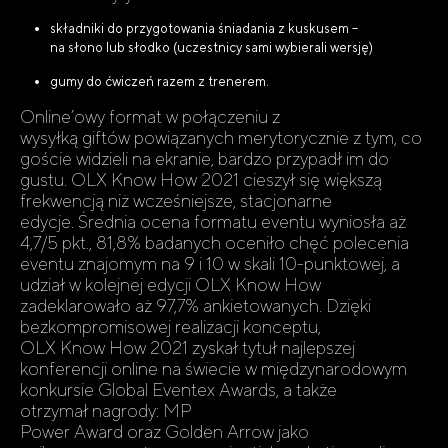
składniki do przygotowania śniadania z kuskusem –
na słono lub słodko (uczestnicy sami wybierali wersję)
gumy do ćwiczeń razem z trenerem.
Online’owy format w połączeniu z
wysyłką giftów powiązanych merytorycznie z tym, co
goście widzieli na ekranie, bardzo przypadł im do
gustu. OLX Know How 2021 cieszył się większą
frekwencją niż wcześniejsze, stacjonarne
edycje. Średnia ocena formatu eventu wyniosła aż
4,7/5 pkt., 81,8% badanych oceniło chęć polecenia
eventu znajomym na 9 i 10 w skali 10-punktowej, a
udział w kolejnej edycji OLX Know How
zadeklarowało aż 97,7% ankietowanych. Dzięki
bezkompromisowej realizacji konceptu,
OLX Know How 2021 zyskał tytuł najlepszej
konferencji online na świecie w międzynarodowym
konkursie Global Eventex Awards, a także
otrzymał nagrody: MP
Power Award oraz Golden Arrow jako