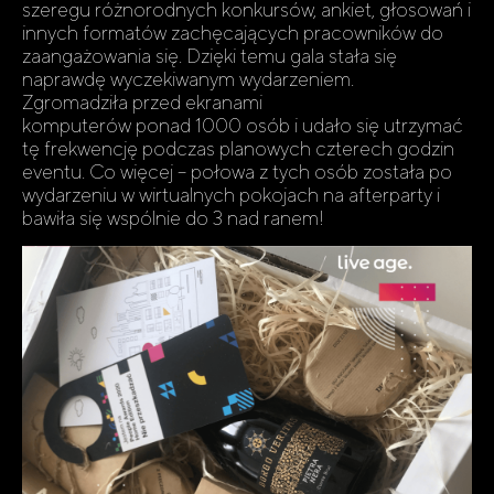
szeregu różnorodnych konkursów, ankiet, głosowań i
innych formatów zachęcających pracowników do
zaangażowania się. Dzięki temu gala stała się
naprawdę wyczekiwanym wydarzeniem.
Zgromadziła przed ekranami
komputerów ponad 1000 osób i udało się utrzymać
tę frekwencję podczas planowych czterech godzin
eventu. Co więcej – połowa z tych osób została po
wydarzeniu w wirtualnych pokojach na afterparty i
bawiła się wspólnie do 3 nad ranem!