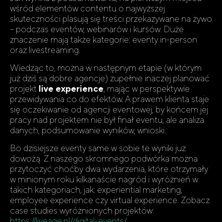
wśród elementów contentu o najwyższej
skuteczności plasują się treści przekazywane na żywo
– podczas eventów, webinarów i kursów. Duże
znaczenie mają także kategorie: eventy in-person
oraz livestreaming.
Wiedząc to, można w następnym etapie (w którym
już dziś są dobre agencje) zupełnie inaczej planować
projekt
live experience
, mając w perspektywie
przewidywania co do efektów. A prawem klienta staje
się oczekiwanie od agencji eventowej, by końcem jej
pracy nad projektem nie był finał eventu, ale analiza
danych, podsumowanie wyników, wnioski.
Bo dzisiejsze eventy same w sobie te wyniki już
dowożą. Z naszego skromnego podwórka można
przytoczyć choćby dwa wydarzenia, które otrzymały
w minionym roku kilkanaście nagród i wyróżnień w
takich kategoriach, jak: experiential marketing,
employee experience czy virtual experience. Zobacz
case studies wyróżnionych projektów:
https://liveage.pl/digital-events/.