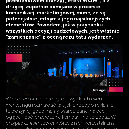
przekleństwem branży) „efekt WOW”, a z
drugiej, zupełnie pomijane w procesie
komunikacji marketingowej, mimo, że są
potencjalnie jednym z jego najsilniejszych
elementów. Powodem, jak w przypadku
wszystkich decyzji budżetowych, jest właśnie
“zamieszanie” z oceną rezultatu wydarzeń.
W przeszłości trudno było o wynikach event
marketingu rozmawiać tak, jak choćby o reklamie
telewizyjnej, gdzie mamy twarde dane: nakład,
oglądalność, przełożenie kampanii na sprzedaż. W
przypadku eventów ci, którzy z nich korzystali, znali
niemierzalną, choć bezcenną wartość budowania i