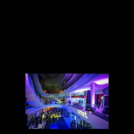
Duży event z emocjami spotkania wśród
przyjaciół!